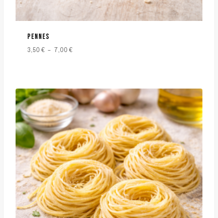
PENNES
3,50
€
–
7,00
€